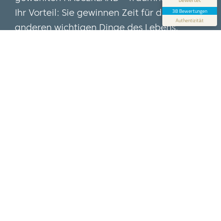
Ihr Vorteil: Sie gewinnen Zeit für die
38 Bewertungen
Blick aufs ProvenExpert-Profil werfen
Authentizität
anderen wichtigen Dinge des Lebens.
Sie haben ein Grundstück im Land
Brandenburg, in Potsdam oder Berlin und
möchten es verkaufen? Wir von
®
HÄUSERLAND
-Immobilien
freuen uns auf
Ihr Angebot
.
Das HÄUSERLAND®-Angebot per Post
und E-Mail
Sie wünschen sich mehr Informationen zu
unseren Haustypen, Ausstattungen und