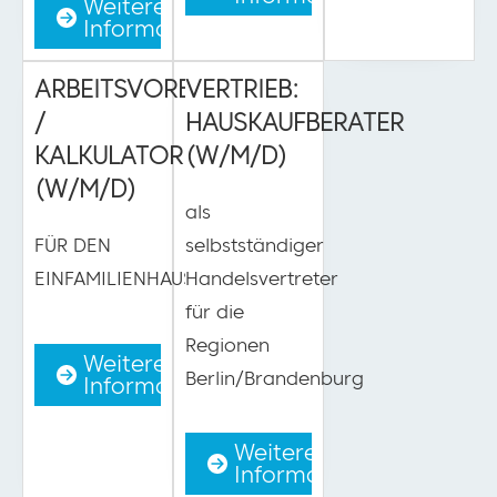
Weitere
Informationen
ARBEITSVORBEREITER
VERTRIEB:
/
HAUSKAUFBERATER
KALKULATOR
(W/M/D)
(W/M/D)
als
FÜR DEN
selbstständiger
EINFAMILIENHAUSBAU
Handelsvertreter
für die
Regionen
Weitere
Berlin/Brandenburg
Informationen
Weitere
Informationen