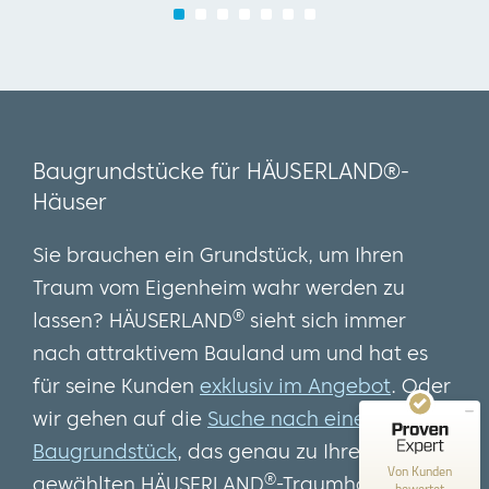
1
2
3
4
5
6
Baugrundstücke für HÄUSERLAND®-
Häuser
Sie brauchen ein Grundstück
, um Ihren
Kundenbewertungen und Erfahrungen zu
HAEUSERLAND
Traum vom Eigenheim wahr werden zu
®
lassen? HÄUSERLAND
sieht sich immer
SEHR GUT
100%
nach attraktivem Bauland um und hat es
Empfehlungen auf
ProvenExpert.com
4,85 / 5,00
für seine Kunden
exklusiv im Angebot
. Oder
wir gehen auf die
Suche nach einem
12
26
Baugrundstück
, das genau zu Ihrem
Bewertungen auf
Bewertungen von 2
Von Kunden
ProvenExpert.com
anderen Quellen
®
gewählten HÄUSERLAND
-Traumhaus passt.
bewertet