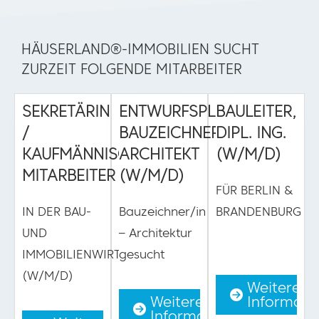
HÄUSERLAND®-IMMOBILIEN SUCHT
ZURZEIT FOLGENDE MITARBEITER
SEKRETÄRIN
ENTWURFSPLANER,
BAULEITER,
/
BAUZEICHNER,
DIPL. ING.
KAUFMÄNNISCHER
ARCHITEKT
(W/M/D)
MITARBEITER
(W/M/D)
FÜR BERLIN &
IN DER BAU-
Bauzeichner/in
BRANDENBURG
UND
– Architektur
IMMOBILIENWIRTSCHAFT
gesucht
(W/M/D)
Weitere
Weitere
Informati
Informationen